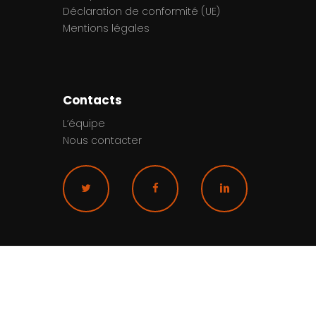
Mentions légales
Contacts
L’équipe
Nous contacter
Les conférences
23ème Semaine du Son,
soirée d’ouverture,
19/01/2026
3 mars 2026
© 2026 La Semaine du Son. Tous droits
réservés