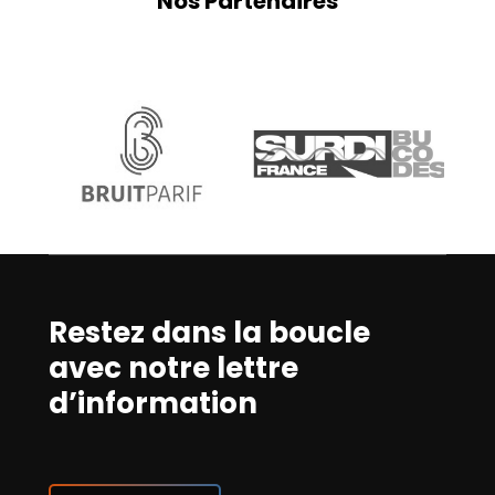
Nos Partenaires
Les événements
Prix de la Meilleure Création
Sonore Cannes 2026
22 mai 2026
1 min
Restez dans la boucle
avec notre lettre
d’information
S'abonner