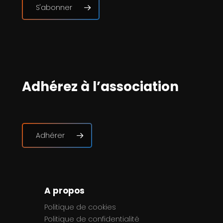
Actualité Médias
Le film archéo-concert sur
Notre-Dame de Paris projeté
Adhérez à l’association
sur un écran à 360°
9 juillet 2026
4 min
Adhérer
A propos
Politique de cookies
Politique de confidentialité
Déclaration de conformité (UE)