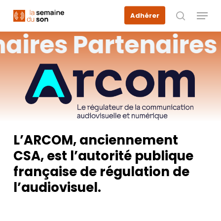
Skip
Menu
Adhérer
to
recherche
main
naires
Partenaires
content
L’ARCOM, anciennement
CSA, est l’autorité publique
française de régulation de
l’audiovisuel.