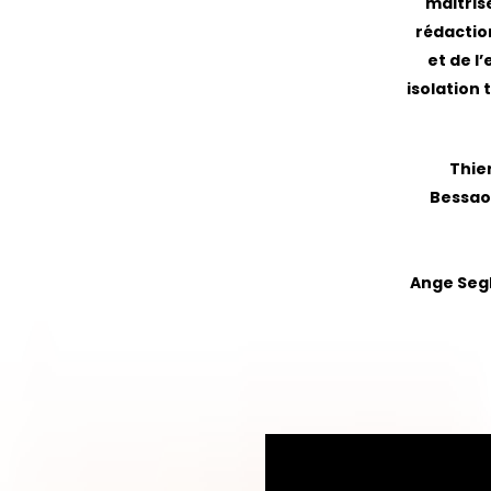
maitrise
rédaction
et de l
isolation 
Thie
Bessaou
Ange Segl