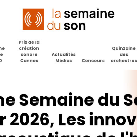
Prix de la
ne
création
Quinzaine
de
sonore
Actualités
des
O
Cannes
Médias
Concours
orchestres
me
Semaine
du
S
r
2026,
Les
innov