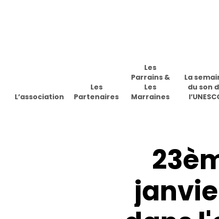
Skip
to
main
content
Les
Parrains &
La semai
Les
Les
du son 
L’association
Partenaires
Marraines
l’UNESC
23è
janvie