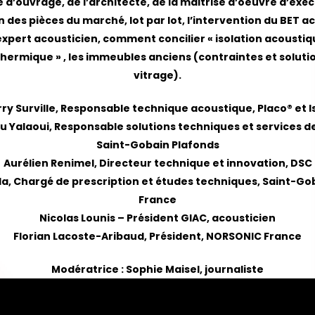
 d’ouvrage, de l’architecte, de la maitrise d’oeuvre d’exécu
 des pièces du marché, lot par lot, l
’intervention du BET a
’expert acousticien, c
omment concilier « isolation acoustiqu
thermique » , l
es immeubles anciens (contraintes et solutio
vitrage).
rry Surville, Responsable technique acoustique, Placo® et I
 Yalaoui, Responsable solutions techniques et services d
Saint-Gobain Plafonds
Aurélien Renimel, Directeur technique et innovation, DSC
a, Chargé de prescription et études techniques, Saint-Go
France
Nicolas Lounis – Président GIAC, acousticien
Florian Lacoste-Aribaud, Président, NORSONIC France
Modératrice : Sophie Maisel, journaliste