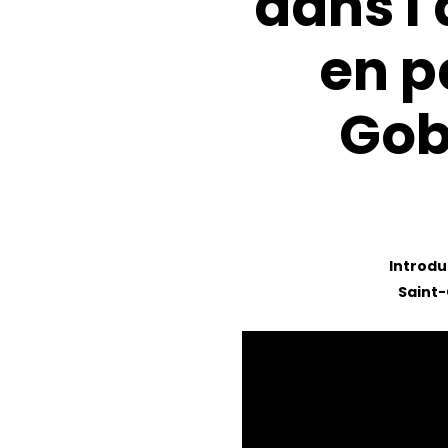
dans
l
en
p
Gob
Introdu
Saint-
Appuyez sur Enter pour effectuer une recherche ou sur ESC 