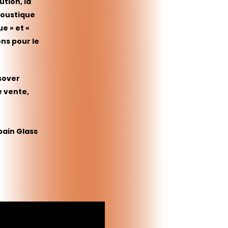
tion, l
a
coustique
e » et «
ns pour le
sover
e vente,
bain Glass