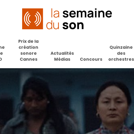
Prix de la
ne
création
Quinzaine
de
sonore
Actualités
des
O
Cannes
Médias
Concours
orchestres