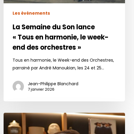
harmonie,
Les événements
le
week-
La Semaine du Son lance
end
« Tous en harmonie, le week-
des
end des orchestres »
orchestres »
Tous en harmonie, le Week-end des Orchestres,
parrainé par André Manoukian, les 24 et 25…
Jean-Philippe Blanchard
7 janvier 2026
Entretien
avec
Thomas