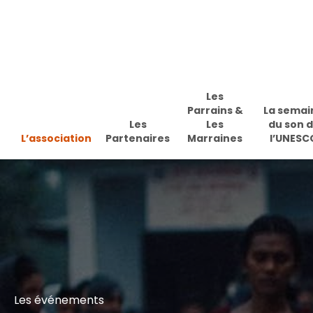
Skip
to
main
content
Les
Parrains &
La semai
Les
Les
du son 
L’association
Partenaires
Marraines
l’UNESC
Les événements