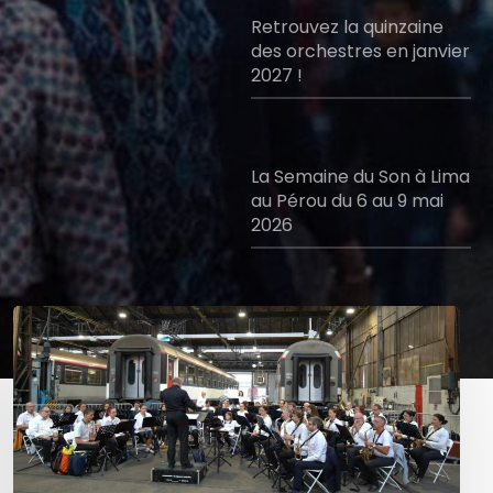
Retrouvez la quinzaine
des orchestres en janvier
2027 !
La Semaine du Son à Lima
au Pérou du 6 au 9 mai
2026
La
Semaine
du
Son
lance
« Tous
en