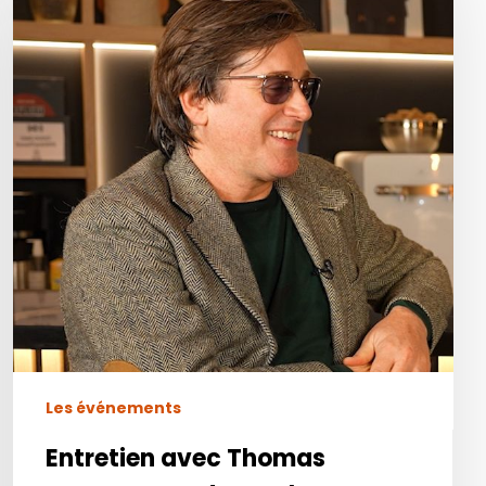
Dutronc,
WE
des
orchestres,
Semaine
du
Son
2026
Les événements
Entretien avec Thomas