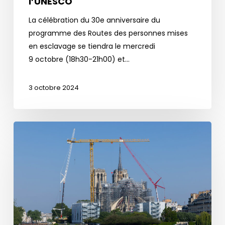
l’UNESCO
des
La célébration du 30e anniversaire du
personnes
programme des Routes des personnes mises
mises
en esclavage se tiendra le mercredi
en
9 octobre (18h30-21h00) et…
esclavage
de
l’UNESCO
3 octobre 2024
«
Notre-
Dame
Whispers
»,
une
expérience
sonore