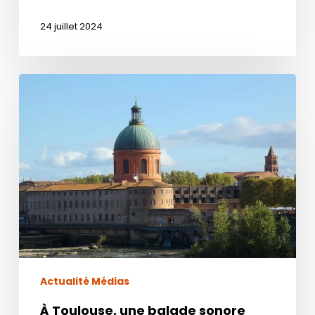
24 juillet 2024
À
Toulouse,
une
balade
sonore
autour
de
Claude
Nougaro
Actualité Médias
À Toulouse, une balade sonore