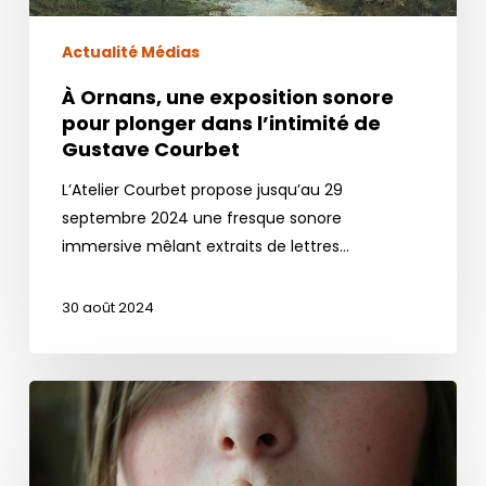
Actualité Médias
À Ornans, une exposition sonore
pour plonger dans l’intimité de
Gustave Courbet
L’Atelier Courbet propose jusqu’au 29
septembre 2024 une fresque sonore
immersive mêlant extraits de lettres…
30 août 2024
Le
label
Quiet
pour