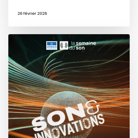
26 février 2026
Conférence
de
Presse
Semaine
du
Son
2026