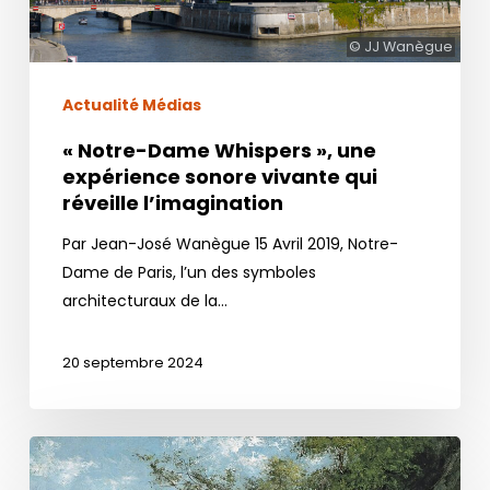
vivante
qui
© JJ Wanègue
réveille
l’imagination
Actualité Médias
« Notre-Dame Whispers », une
expérience sonore vivante qui
réveille l’imagination
Par Jean-José Wanègue 15 Avril 2019, Notre-
Dame de Paris, l’un des symboles
architecturaux de la…
20 septembre 2024
À
Ornans,