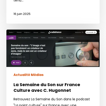
tenu…
16 juin 2025
La
Semaine
du
Son
sur
France
Culture
Actualité Médias
avec
C.
La Semaine du Son sur France
Hugonnet
Culture avec C. Hugonnet
Retrouvez La Semaine du Son dans le podcast
"La point culture" sur France avec une…