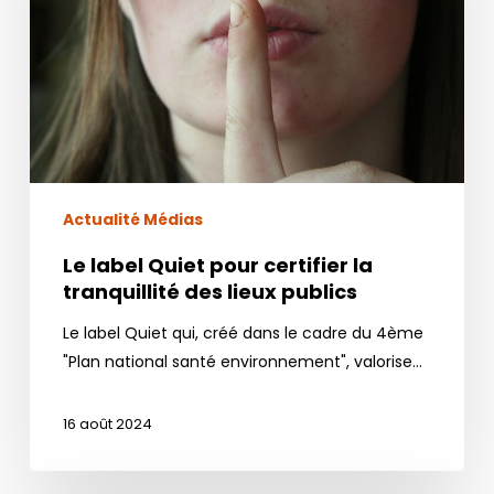
certifier
la
tranquillité
des
lieux
publics
Actualité Médias
Le label Quiet pour certifier la
tranquillité des lieux publics
Le label Quiet qui, créé dans le cadre du 4ème
"Plan national santé environnement", valorise…
16 août 2024