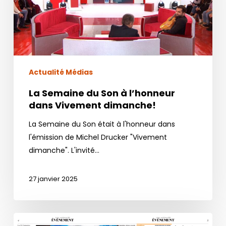
à
l’honneur
dans
Vivement
dimanche!
Actualité Médias
La Semaine du Son à l’honneur
dans Vivement dimanche!
La Semaine du Son était à l'honneur dans
l'émission de Michel Drucker "Vivement
dimanche". L'invité…
27 janvier 2025
Dans