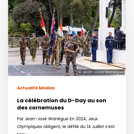
La
célébration
du
D-
Day
au
son
des
cornemuses
© Jean-José Wanègue
Actualité Médias
La célébration du D-Day au son
des cornemuses
Par Jean-José Wanègue En 2024, Jeux
Olympiques obligent, le défilé du 14 Juillet s’est