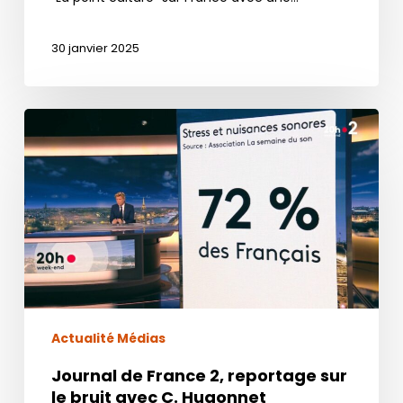
30 janvier 2025
Journal
de
France
2,
reportage
sur
le
bruit
avec
C.
Actualité Médias
Hugonnet
Journal de France 2, reportage sur
le bruit avec C. Hugonnet