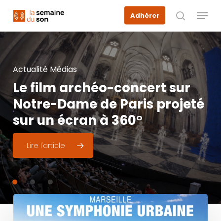
Skip
Menu
Adhérer
to
recherche
main
content
Actualité Médias
Actualité Médias
Actualité Médias
Podcast
de
la
table
ronde
Le
Prix
film
de
archéo-concert
la
meilleure
création
sur
CST
sur
le
Prix
de
la
meilleure
Notre-Dame
sonore
dans
l’émission
de
Paris
projeté
de
la
création
sonore
sur
CST
un
Cannes
écran
Prime
à
360°
Time
Lire l'article
La
Semaine