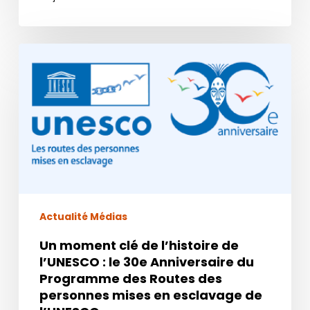
Un
moment
clé
de
l’histoire
de
l’UNESCO
:
le
30e
Actualité Médias
Anniversaire
Un moment clé de l’histoire de
du
l’UNESCO : le 30e Anniversaire du
Programme
Programme des Routes des
des
personnes mises en esclavage de
Routes