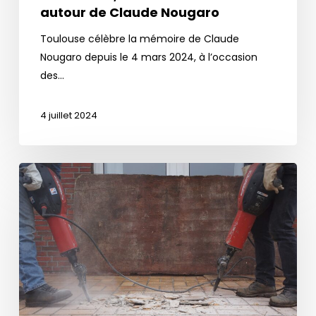
autour de Claude Nougaro
Toulouse célèbre la mémoire de Claude
Nougaro depuis le 4 mars 2024, à l’occasion
des…
4 juillet 2024
Santé
:
comment
protéger
son
audition
de
la