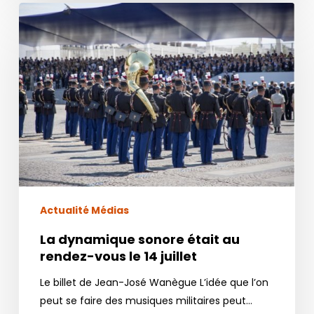
La
dynamique
sonore
était
au
rendez-
vous
le
14 juillet
Actualité Médias
La dynamique sonore était au
rendez-vous le 14 juillet
Le billet de Jean-José Wanègue L’idée que l’on
peut se faire des musiques militaires peut…