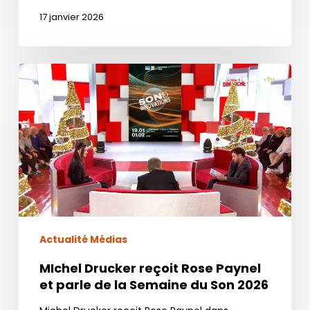
17 janvier 2026
MIchel
Drucker
reçoit
Rose
Paynel
et
parle
de
la
Semaine
Actualité Médias
du
MIchel Drucker reçoit Rose Paynel
Son
et parle de la Semaine du Son 2026
2026