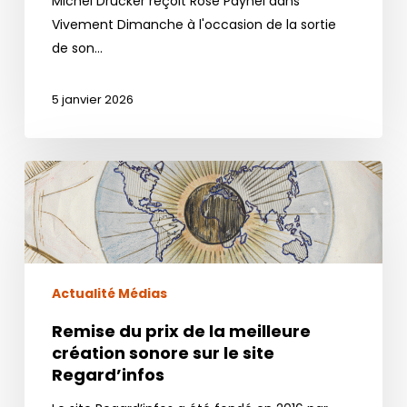
Michel Drucker reçoit Rose Paynel dans
Vivement Dimanche à l'occasion de la sortie
de son…
5 janvier 2026
Remise
du
prix
de
la
meilleure
Actualité Médias
création
Remise du prix de la meilleure
sonore
création sonore sur le site
sur
Regard’infos
le