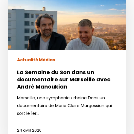
du
Son
dans
un
documentaire
sur
Marseille
avec
Actualité Médias
André
La Semaine du Son dans un
Manoukian
documentaire sur Marseille avec
André Manoukian
Marseille, une symphonie urbaine Dans un
documentaire de Marie Claire Margossian qui
sort le 1er…
24 avril 2026