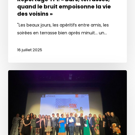
des
quand le bruit empoisonne la vie
voisins
des voisins »
»
"Les beaux jours, les apéritifs entre amis, les
soirées en terrasse bien après minuit... un…
16 juillet 2025
Ministère
des
Affaires
étrangères,
le
compte
rendu
de