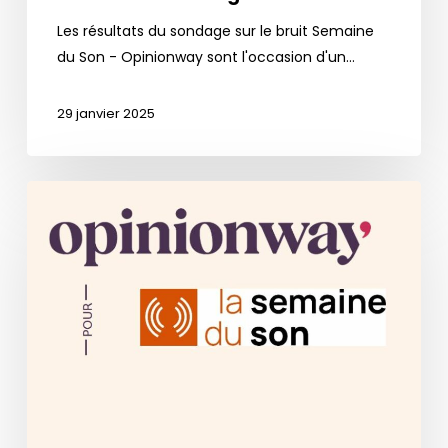
Les résultats du sondage sur le bruit Semaine
du Son - Opinionway sont l'occasion d'un…
29 janvier 2025
Sondage
exclusif
Semaine
du
Son
Opinionway
sur
le
bruit
et