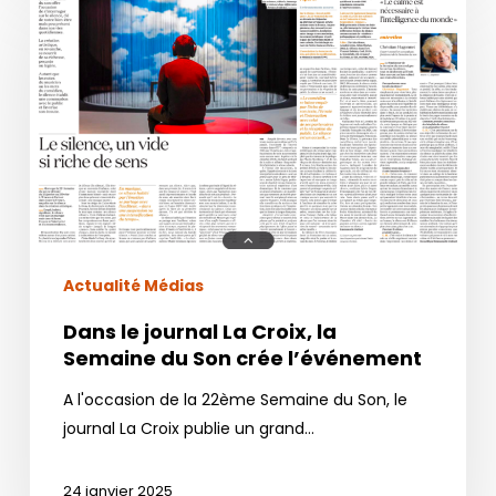
le
journal
La
Croix,
la
Semaine
du
Son
crée
l’événement
Actualité Médias
Dans le journal La Croix, la
Semaine du Son crée l’événement
A l'occasion de la 22ème Semaine du Son, le
journal La Croix publie un grand…
24 janvier 2025