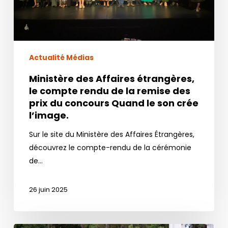
la
remise
des
prix
du
Actualité Médias
concours
Ministère des Affaires étrangères,
Quand
le compte rendu de la remise des
le
prix du concours Quand le son crée
son
l’image.
crée
Sur le site du Ministère des Affaires Étrangères,
l’image.
découvrez le compte-rendu de la cérémonie
de…
26 juin 2025