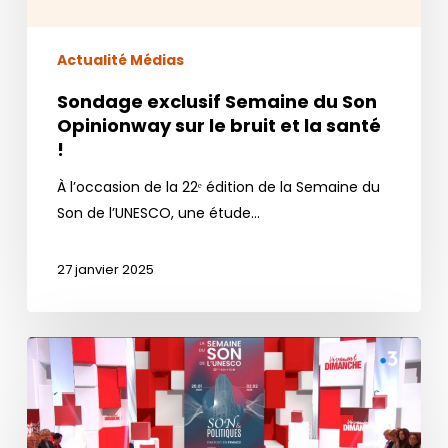
la
santé
!
Actualité Médias
Sondage exclusif Semaine du Son
Opinionway sur le bruit et la santé
!
À l’occasion de la 22ᵉ édition de la Semaine du
Son de l’UNESCO, une étude…
27 janvier 2025
La
Semaine
du
Son