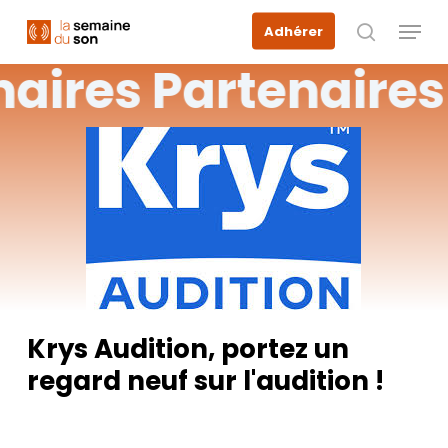
Skip
Menu
Adhérer
to
recherche
main
naires
Partenaires
content
Krys Audition, portez un
regard neuf sur l'audition !