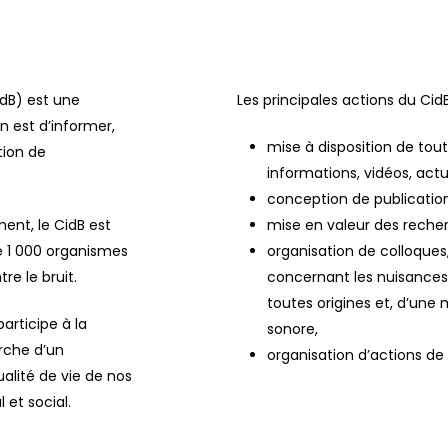
idB) est une
Les principales actions du CidB
on est d’informer,
mise à disposition de tou
tion de
informations, vidéos, actu
conception de publicatio
ment, le CidB est
mise en valeur des reche
ue 1 000 organismes
organisation de colloques
re le bruit.
concernant les nuisances c
toutes origines et, d’une 
participe à la
sonore,
erche d’un
organisation d’actions de
alité de vie de nos
 et social.