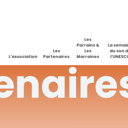
Skip
to
main
content
Les
Parrains &
La semai
Les
Les
du son 
L’association
Partenaires
Marraines
l’UNESC
enaire