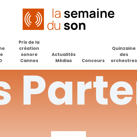
Prix de la
ne
création
Quinzaine
de
sonore
Actualités
des
O
Cannes
Médias
Concours
orchestres
s
Parte