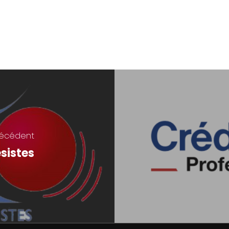
récédent
sistes