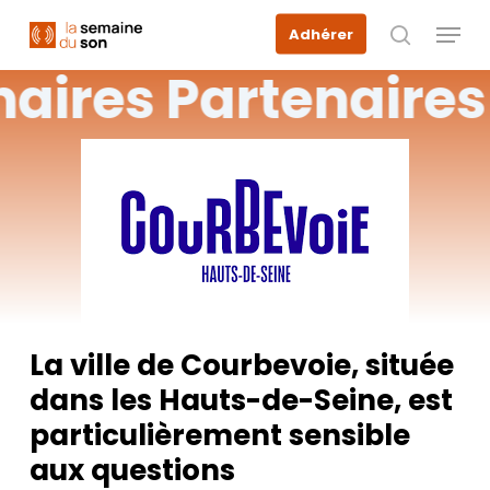
Skip
Menu
Adhérer
to
recherche
main
naires
Partenaires
content
La ville de Courbevoie, située
dans les Hauts-de-Seine, est
particulièrement sensible
aux questions