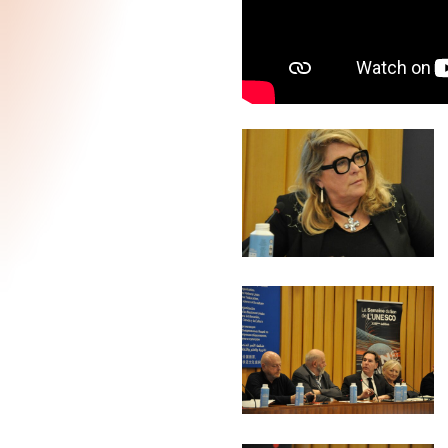
???
???