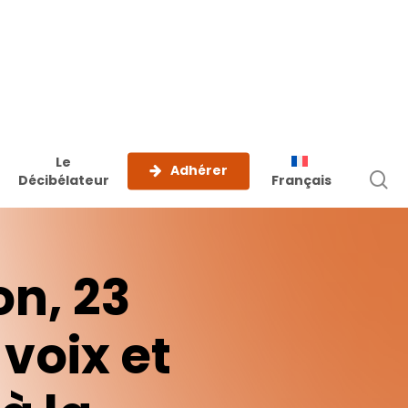
Le
Adhérer
r
Décibélateur
Français
on, 23
voix
et