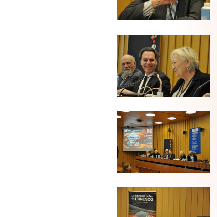
Blanchard
(C)
Pierre
Arnaud
Blanchard
(C)
Pierre
Arnaud
Blanchard
DSC_0663