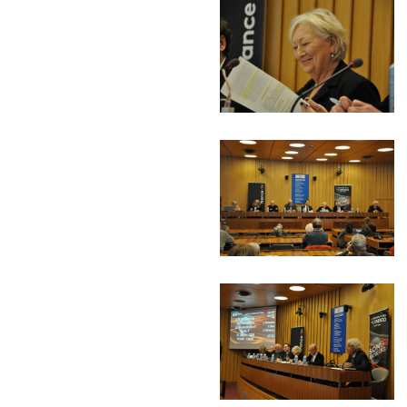
???
???
???