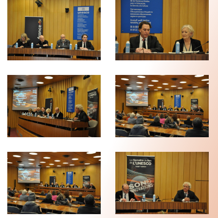
???
???
???
???
???
DSC_0663