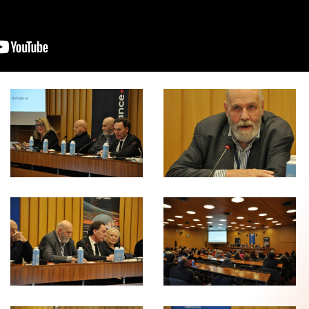
???
???
???
???