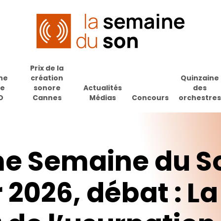
Prix de la
ne
création
Quinzaine
de
sonore
Actualités
des
O
Cannes
Médias
Concours
orchestres
me
Semaine
du
S
r
2026,
débat
:
La