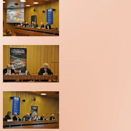
???
DSC_0663
(C)
Pierre
Arnaud
Blanchard