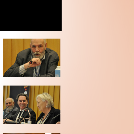
???
???