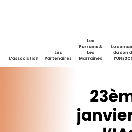
Skip
to
main
content
Les
Parrains &
La semai
Les
Les
du son 
L’association
Partenaires
Marraines
l’UNESC
23è
janvie