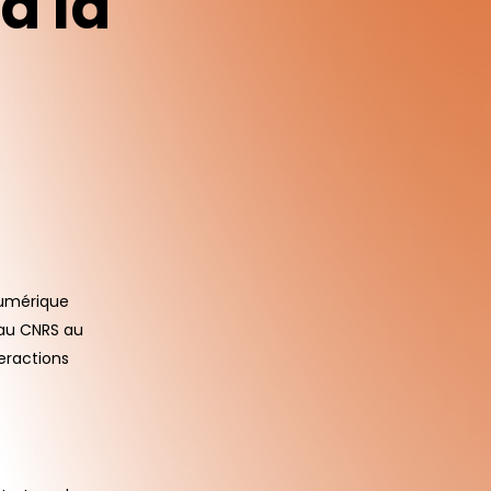
à
la
numérique
 au CNRS au
teractions