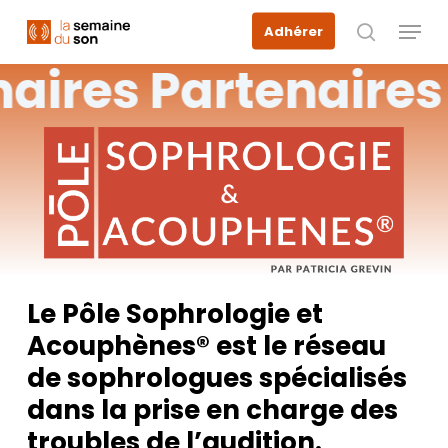
Skip
Menu
Adhérer
to
recherche
main
naires
Partenaires
content
Le Pôle Sophrologie et
Acouphènes® est le réseau
de sophrologues spécialisés
dans la prise en charge des
troubles de l’audition.