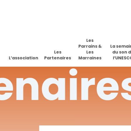
Skip
to
main
content
Les
Parrains &
La semai
Les
Les
du son 
L’association
Partenaires
Marraines
l’UNESC
enaire
Appuyez sur Enter pour effectuer une recherche ou sur ESC 