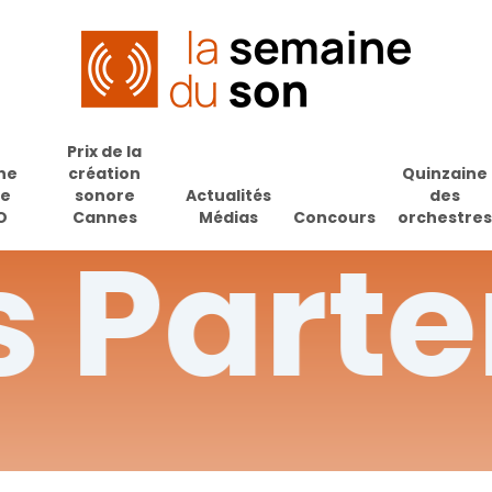
Prix de la
ne
création
Quinzaine
de
sonore
Actualités
des
O
Cannes
Médias
Concours
orchestres
s
Parte
pour fermer