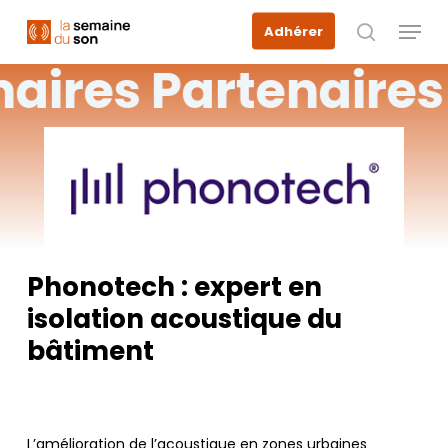
Skip
Menu
Adhérer
to
recherche
main
naires
Partenaires
content
Phonotech : expert en
isolation acoustique du
bâtiment
L’amélioration de l’acoustique en zones urbaines