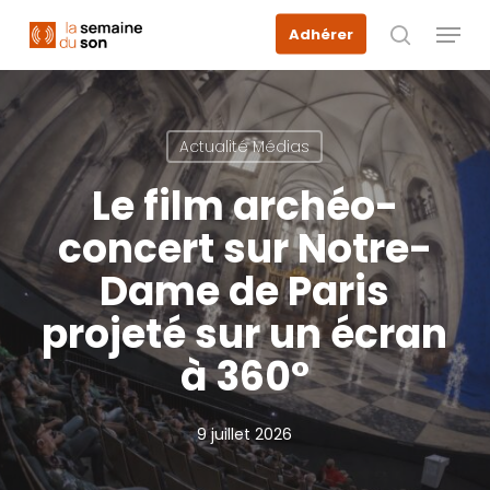
Skip
Menu
Adhérer
to
recherche
main
content
Actualité Médias
Le film archéo-
concert sur Notre-
Dame de Paris
projeté sur un écran
à 360°
9 juillet 2026