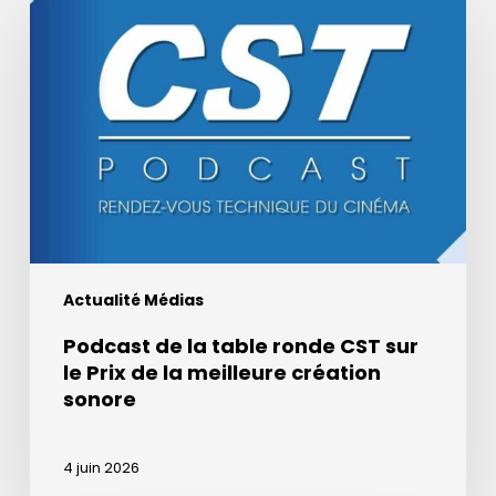
de
la
table
ronde
CST
sur
le
Prix
de
la
Actualité Médias
meilleure
création
Podcast de la table ronde CST sur
sonore
le Prix de la meilleure création
sonore
4 juin 2026