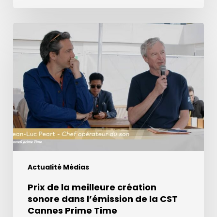
Prix
de
la
meilleure
création
sonore
dans
l’émission
de
la
CST
Actualité Médias
Cannes
Prime
Prix de la meilleure création
Time
sonore dans l’émission de la CST
Cannes Prime Time