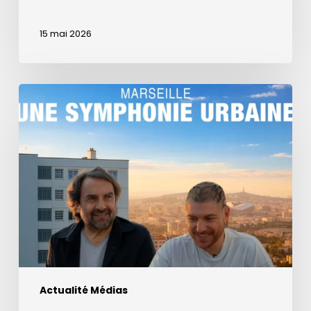
15 mai 2026
La
Semaine
du
Son
dans
un
documentaire
sur
Marseille
avec
André
Actualité Médias
Manoukian