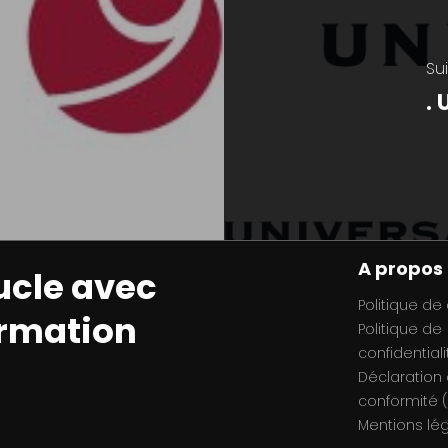
Su
.
A propos
ucle avec
Politique de
ormation
Politique de
confidentiali
Déclaration
conformité (
Mentions lé