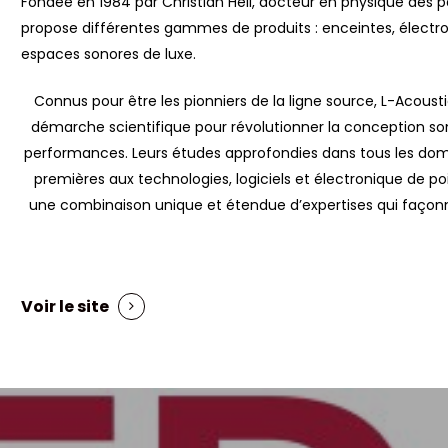
Fondée en 1984 par Christian Heil, docteur en physique des pa
propose différentes gammes de produits : enceintes, électroni
espaces sonores de luxe.
Connus pour être les pionniers de la ligne source, L-Acoust
démarche scientifique pour révolutionner la conception son
performances. Leurs études approfondies dans tous les do
premières aux technologies, logiciels et électronique de po
une combinaison unique et étendue d’expertises qui façonn
Voir le site