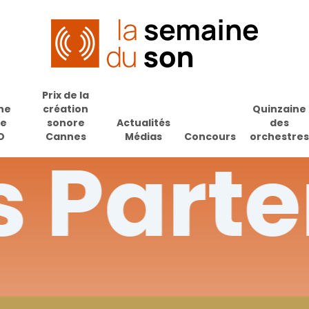
Prix de la
ne
création
Quinzaine
de
sonore
Actualités
des
O
Cannes
Médias
Concours
orchestres
s
Parte