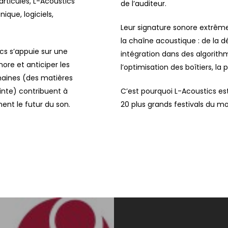
rticules, L-Acoustics
de l’auditeur.
que, logiciels,
Leur signature sonore extrêm
la chaîne acoustique : de la d
ics s’appuie sur une
intégration dans des algorith
ore et anticiper les
l’optimisation des boîtiers, l
maines (des matières
inte) contribuent à
C’est pourquoi L-Acoustics es
ent le futur du son.
20 plus grands festivals du m