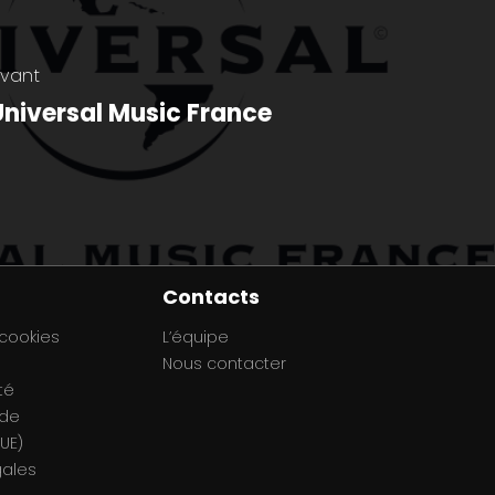
ivant
 Universal Music France
Contacts
 cookies
L’équipe
Nous contacter
té
 de
UE)
gales