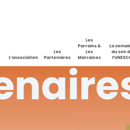
Skip
to
main
content
Les
Parrains &
La semai
Les
Les
du son 
L’association
Partenaires
Marraines
l’UNESC
enaire