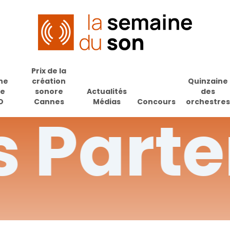
Prix de la
ne
création
Quinzaine
de
sonore
Actualités
des
O
Cannes
Médias
Concours
orchestres
s
Parte