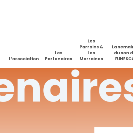
Skip
to
main
content
Les
Parrains &
La semai
Les
Les
du son 
L’association
Partenaires
Marraines
l’UNESC
enaire