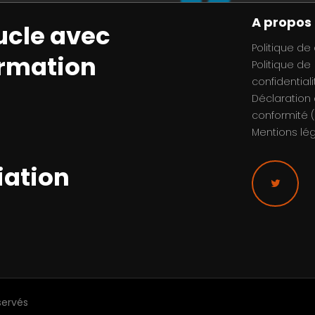
A propos
ucle avec
Politique de
ormation
Politique de
confidentiali
Déclaration
conformité (
Mentions lé
iation
servés