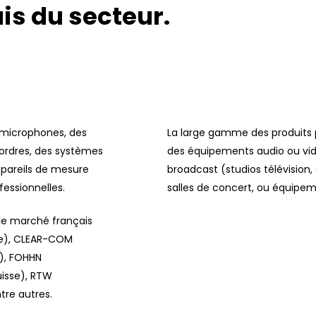
s du secteur.
 microphones, des
La large gamme des produits p
’ordres, des systèmes
des équipements audio ou vi
ppareils de mesure
broadcast (studios télévision, 
fessionnelles.
salles de concert, ou équipe
 le marché français
che), CLEAR-COM
), FOHHN
isse), RTW
re autres.