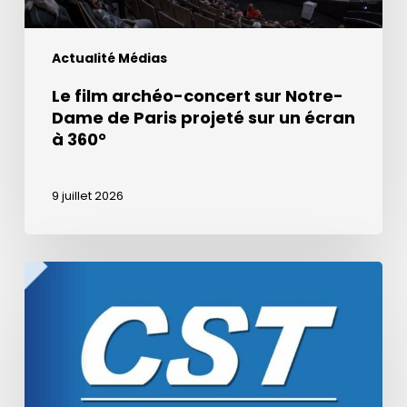
projeté
sur
Actualité Médias
un
écran
Le film archéo-concert sur Notre-
à
Dame de Paris projeté sur un écran
360°
à 360°
9 juillet 2026
Podcast
de
la
table
ronde
CST