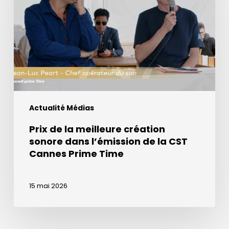
meilleure
création
sonore
dans
l’émission
de
la
CST
Actualité Médias
Cannes
Prime
Prix de la meilleure création
Time
sonore dans l’émission de la CST
Cannes Prime Time
15 mai 2026