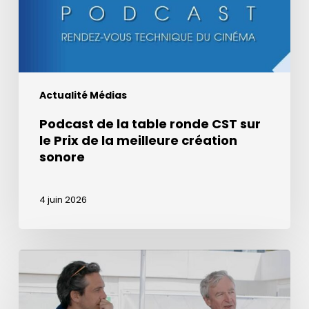
sur
le
Prix
de
la
Actualité Médias
meilleure
création
Podcast de la table ronde CST sur
sonore
le Prix de la meilleure création
sonore
4 juin 2026
Prix
de
la