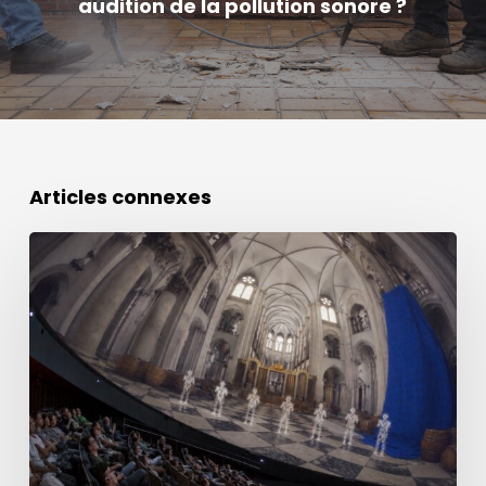
audition de la pollution sonore ?
Articles connexes
Le
film
archéo-
concert
sur
Notre-
Dame
de
Paris