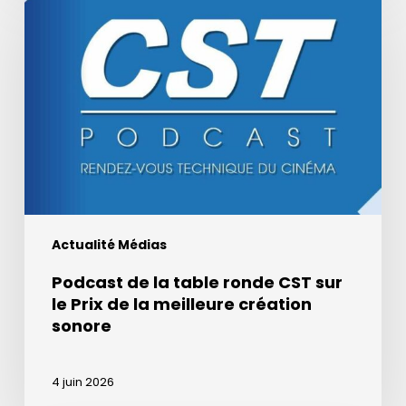
de
la
table
ronde
CST
sur
le
Prix
de
la
Actualité Médias
meilleure
création
Podcast de la table ronde CST sur
sonore
le Prix de la meilleure création
sonore
4 juin 2026