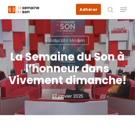
Skip
Menu
Adhérer
to
recherche
main
content
Actualité Médias
La Semaine du Son à
l’honneur dans
Vivement dimanche!
27 janvier 2025