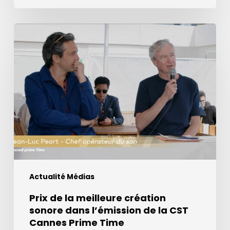
Prix
de
la
meilleure
création
sonore
dans
l’émission
de
la
CST
Actualité Médias
Cannes
Prime
Prix de la meilleure création
Time
sonore dans l’émission de la CST
Cannes Prime Time