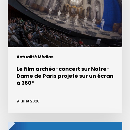
sur
Notre-
Dame
de
Paris
projeté
sur
Actualité Médias
un
écran
Le film archéo-concert sur Notre-
à
Dame de Paris projeté sur un écran
360°
à 360°
9 juillet 2026
Podcast