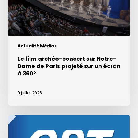
Dame
de
Paris
projeté
sur
Actualité Médias
un
écran
Le film archéo-concert sur Notre-
à
Dame de Paris projeté sur un écran
360°
à 360°
9 juillet 2026
Podcast
de
la