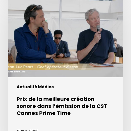
Prix
de
la
meilleure
création
sonore
dans
l’émission
de
la
CST
Actualité Médias
Cannes
Prime
Prix de la meilleure création
Time
sonore dans l’émission de la CST
Cannes Prime Time