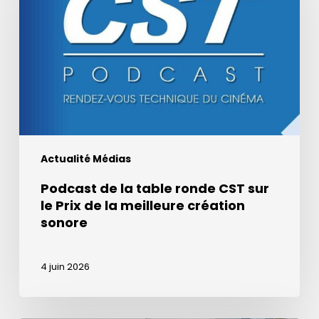
table
ronde
CST
sur
le
Prix
de
la
Actualité Médias
meilleure
création
Podcast de la table ronde CST sur
sonore
le Prix de la meilleure création
sonore
4 juin 2026