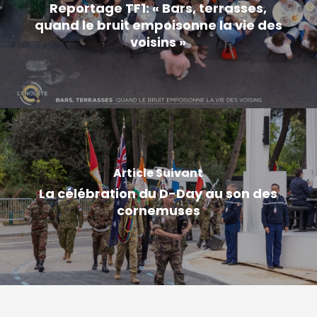
Reportage TF1: « Bars, terrasses,
quand le bruit empoisonne la vie des
voisins »
Article Suivant
La célébration du D-Day au son des
cornemuses