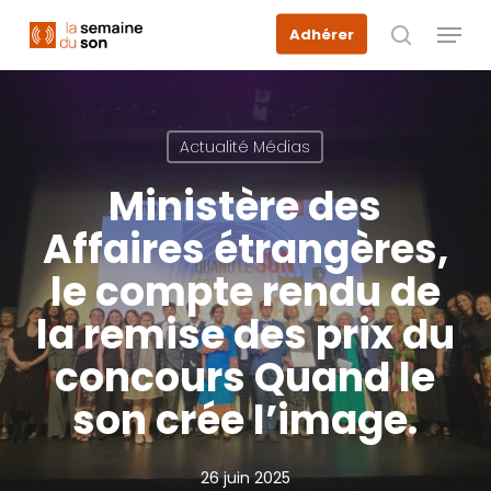
Skip
Menu
Adhérer
to
recherche
main
content
Actualité Médias
Ministère des
Affaires étrangères,
le compte rendu de
la remise des prix du
concours Quand le
son crée l’image.
26 juin 2025