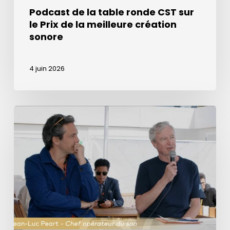
création
Podcast de la table ronde CST sur
sonore
le Prix de la meilleure création
sonore
4 juin 2026
Prix
de
la
meilleure
création
sonore
dans
l’émission
de