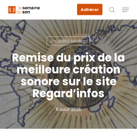
Skip
Menu
Adhérer
to
recherche
main
content
Actualité Médias
Remise du prix de la
meilleure création
sonore sur le site
Regard’infos
8 août 2025