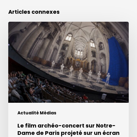
Articles connexes
Le
film
archéo-
concert
sur
Notre-
Dame
de
Paris
projeté
sur
Actualité Médias
un
écran
Le film archéo-concert sur Notre-
à
Dame de Paris projeté sur un écran
360°