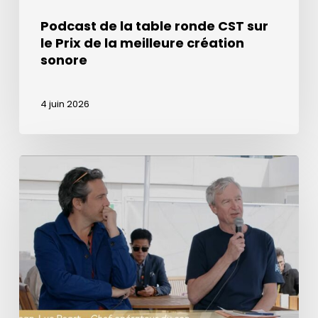
création
Podcast de la table ronde CST sur
sonore
le Prix de la meilleure création
sonore
4 juin 2026
Prix
de
la
meilleure
création
sonore
dans
l’émission
de