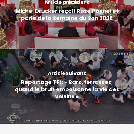
Article précédent
MIchel Drucker reçoit Rose Paynel et
parle de la Semaine du Son 2026
Article Suivant
Reportage TF1: « Bars, terrasses,
quand le bruit empoisonne la vie des
voisins »