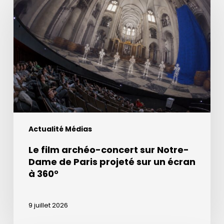
archéo-
concert
sur
Notre-
Dame
de
Paris
projeté
sur
Actualité Médias
un
écran
Le film archéo-concert sur Notre-
à
Dame de Paris projeté sur un écran
360°
à 360°
9 juillet 2026