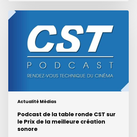
Podcast
de
la
table
ronde
CST
sur
le
Prix
de
la
Actualité Médias
meilleure
création
Podcast de la table ronde CST sur
sonore
le Prix de la meilleure création
sonore