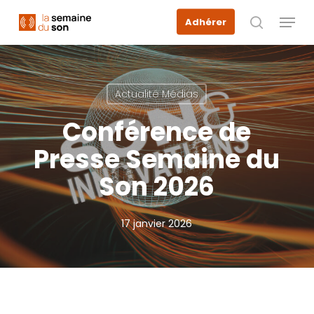
Skip
Menu
Adhérer
to
recherche
main
content
Actualité Médias
Conférence de
Presse Semaine du
Son 2026
17 janvier 2026