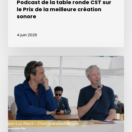
Podcast de la table ronde CST sur
sonore
le Prix de la meilleure création
sonore
4 juin 2026
Prix
de
la
meilleure
création
sonore
dans
l’émission
de
la