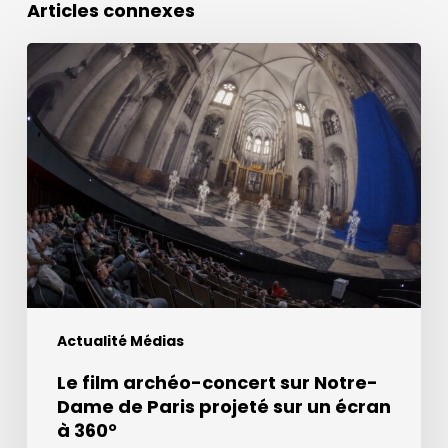
Articles connexes
Le
film
archéo-
concert
sur
Notre-
Dame
de
Paris
projeté
sur
Actualité Médias
un
écran
Le film archéo-concert sur Notre-
à
Dame de Paris projeté sur un écran
360°
à 360°