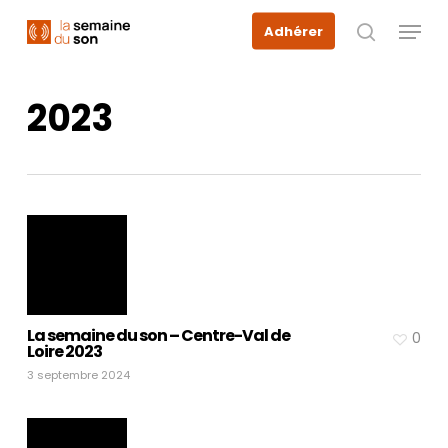
Skip
Menu
Adhérer
to
recherche
main
content
2023
La semaine du son – Centre-Val de
0
Loire 2023
3 septembre 2024