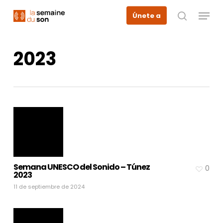
Skip
Menu
Únete a
to
busque en
main
content
2023
Semana UNESCO del Sonido – Túnez
0
2023
11 de septiembre de 2024