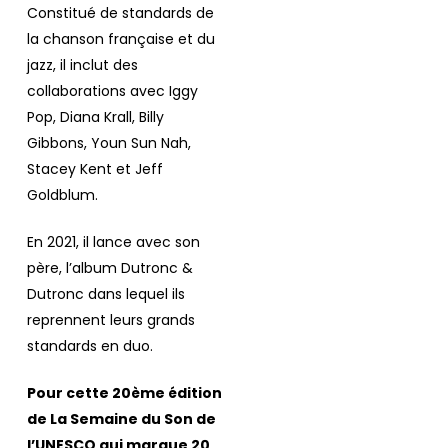
Constitué de standards de
la chanson française et du
jazz, il inclut des
collaborations avec Iggy
Pop, Diana Krall, Billy
Gibbons, Youn Sun Nah,
Stacey Kent et Jeff
Goldblum.
En 2021, il lance avec son
père, l’album
Dutronc &
Dutronc
dans lequel ils
reprennent leurs grands
standards en duo.
Pour cette 20ème édition
de La Semaine du Son de
l’UNESCO qui marque 20