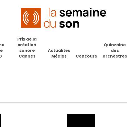
Prix de la
ne
création
Quinzaine
de
sonore
Actualités
des
O
Cannes
Médias
Concours
orchestres
pour fermer