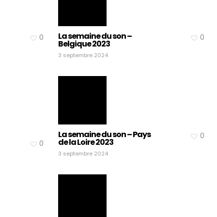
La semaine du son –
0
0
Belgique 2023
3 septembre 2024
La semaine du son – Pays
0
de la Loire 2023
0
3 septembre 2024