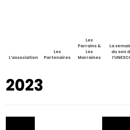
Skip
to
main
content
Les
Parrains &
La semai
Les
Les
du son 
L’association
Partenaires
Marraines
l’UNESC
2023
Appuyez sur Enter pour effectuer une recherche ou sur ESC 