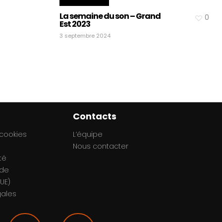
La semaine du son – Grand
0
Est 2023
3 septembre 2024
Contacts
 cookies
L’équipe
Nous contacter
té
 de
UE)
gales