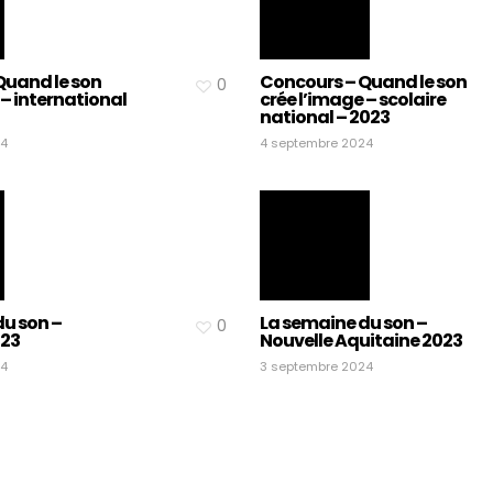
Quand le son
Concours – Quand le son
0
 – international
crée l’image – scolaire
national – 2023
24
4 septembre 2024
u son –
La semaine du son –
0
023
Nouvelle Aquitaine 2023
24
3 septembre 2024