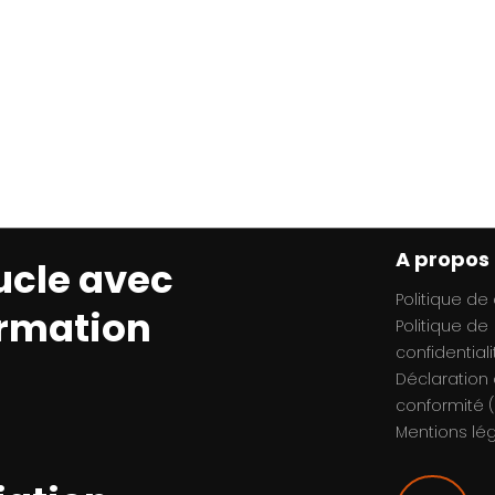
A propos
ucle avec
Politique de
ormation
Politique de
confidentiali
Déclaration
conformité (
Mentions lé