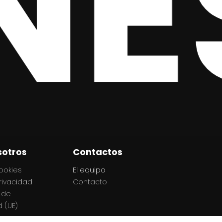
NE
sotros
Contactos
cookies
El equipo
privacidad
Contacto
 de
 (UE)