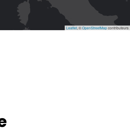
Leaflet
, ©
OpenStreetMap
contributeurs
e