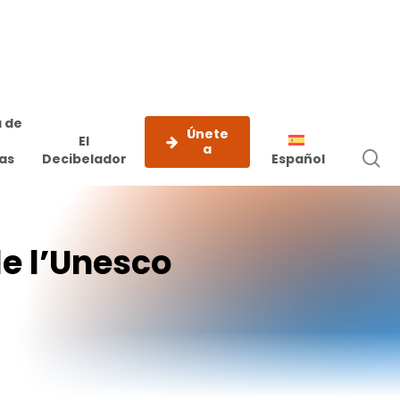
 de
Únete
El
a
b
as
Decibelador
Español
e
de
l’Unesco