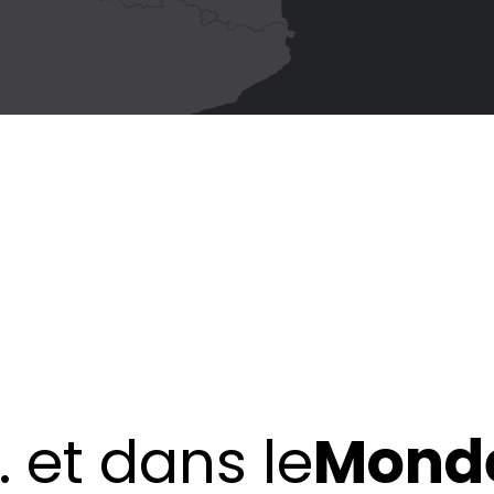
.
et
dans
le
Mond