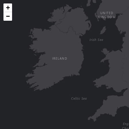
+
−
Pulsa intro para buscar o ESC para cerrar