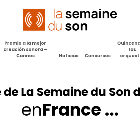
Premio a la mejor
Quincena
creación sonora –
las
Cannes
Noticias
Concursos
orquest
e
de
La
Semaine
du
Son
en
France
...