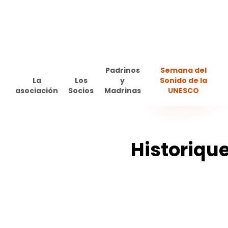
Skip
to
main
content
Padrinos
Semana del
La
Los
y
Sonido de la
asociación
Socios
Madrinas
UNESCO
Historiqu