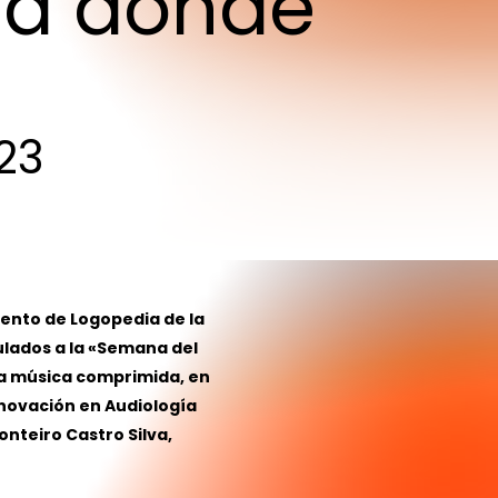
ia
dónde
23
mento de Logopedia de la
culados a la «Semana del
la música comprimida, en
nnovación en Audiología
onteiro Castro Silva,