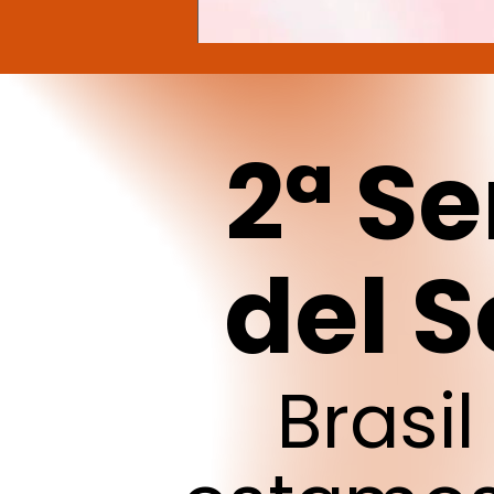
2ª
S
del
S
Brasil