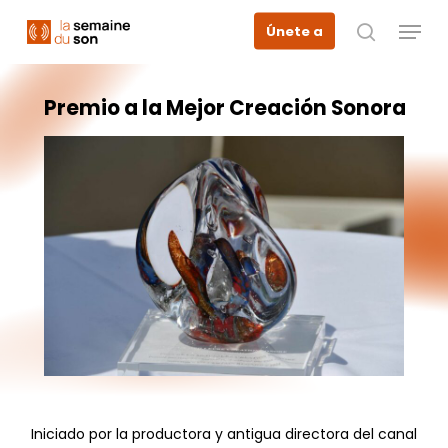
Skip
Menu
Únete a
to
busque en
main
content
Premio
a
la
Mejor
Creación
Sonora
Iniciado por la productora y antigua directora del canal