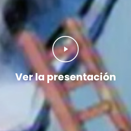
Play
Video
Ver la presentación