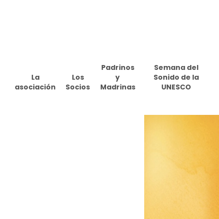
Skip
to
main
content
Padrinos
Semana del
La
Los
y
Sonido de la
asociación
Socios
Madrinas
UNESCO