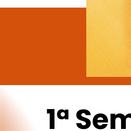
1ª
Se
Pulsa intro para buscar o ESC para cerrar