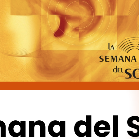
mana
del