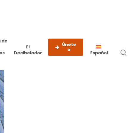
 de
Únete
El
a
b
as
Decibelador
Español
e