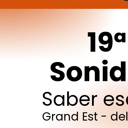
19ª
Soni
Saber
es
Grand
Est
-
de