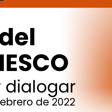
del
NESCO
r
dialogar
febrero
de
2022