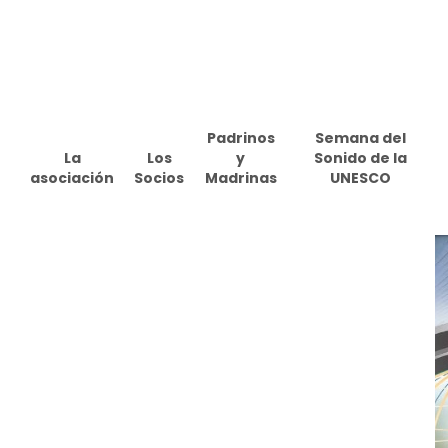
Skip
to
main
content
Padrinos
Semana del
La
Los
y
Sonido de la
asociación
Socios
Madrinas
UNESCO