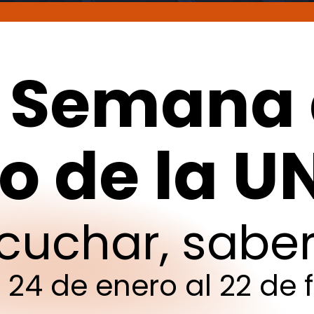
Semana
do
de
la
U
cuchar,
sabe
l
24
de
enero
al
22
de