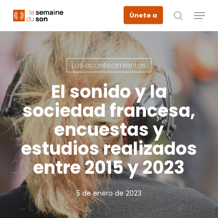
Skip
Menu
Únete a
to
busque en
main
content
Los acontecimientos
El sonido y la
sociedad francesa,
encuestas y
estudios realizados
entre 2015 y 2023
5 de enero de 2023