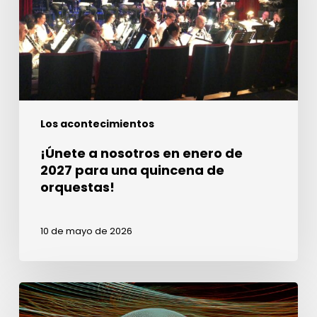
de
2027
para
una
quincena
de
Los acontecimientos
orquestas!
¡Únete a nosotros en enero de
2027 para una quincena de
orquestas!
10 de mayo de 2026
Semana
del