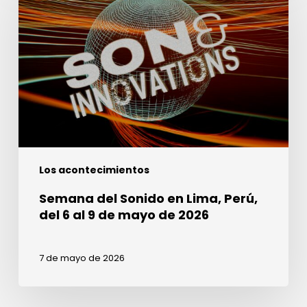
Sonido
en
Lima,
Perú,
del
6
al
9
de
Los acontecimientos
mayo
de
Semana del Sonido en Lima, Perú,
2026
del 6 al 9 de mayo de 2026
7 de mayo de 2026