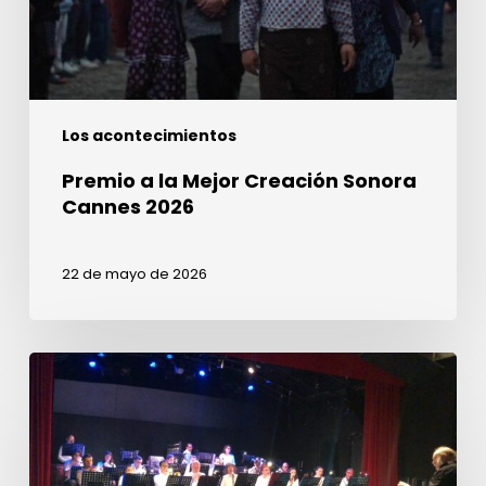
2026
Los acontecimientos
Premio a la Mejor Creación Sonora
Cannes 2026
22 de mayo de 2026
¡Únete
a
nosotros
en
enero