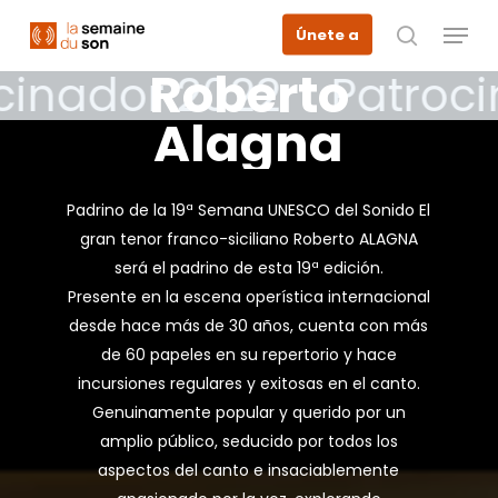
Skip
Menu
Únete a
to
busque en
main
Roberto
cinador 2022
Patroci
content
Alagna
Padrino de la 19ª Semana UNESCO del Sonido El
gran tenor franco-siciliano Roberto ALAGNA
será el padrino de esta 19ª edición.
Presente en la escena operística internacional
desde hace más de 30 años, cuenta con más
de 60 papeles en su repertorio y hace
incursiones regulares y exitosas en el canto.
Genuinamente popular y querido por un
amplio público, seducido por todos los
aspectos del canto e insaciablemente