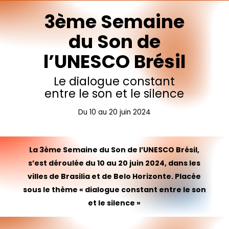
3ème
Semaine
du
Son
de
l’UNESCO
Brésil
Le
dialogue
constant
entre
le
son
et
le
silence
Du
10
au
20
juin
2024
La 3ème Semaine du Son de l’UNESCO Brésil,
s’est déroulée du 10 au 20 juin 2024, dans les
villes de Brasilia et de Belo Horizonte. Placée
sous le thème « dialogue constant entre le son
et le silence »