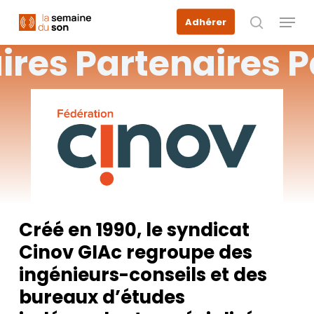
Skip
Menu
Adhérer
to
recherche
main
ires
Partenaires
P
content
Créé en 1990, le syndicat
Cinov GIAc regroupe des
ingénieurs-conseils et des
bureaux d’études