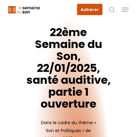
Skip
Menu
Adhérer
to
recherche
main
content
22ème
Semaine
du
Son,
22/01/2025,
santé
auditive,
partie
1
ouverture
Dans le cadre du thème «
Son et Politiques » de