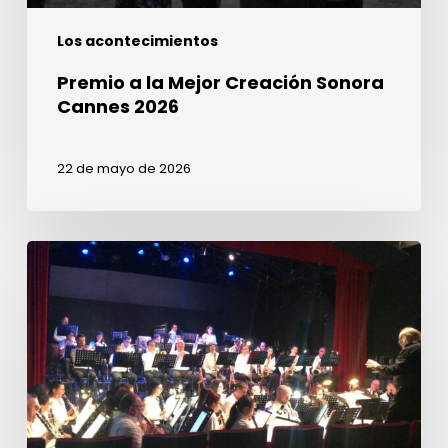
Los acontecimientos
Premio a la Mejor Creación Sonora
Cannes 2026
22 de mayo de 2026
¡Únete
a
nosotros
en
enero
de
2027
para