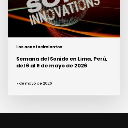
Perú,
del
6
al
9
de
Los acontecimientos
mayo
de
Semana del Sonido en Lima, Perú,
2026
del 6 al 9 de mayo de 2026
7 de mayo de 2026