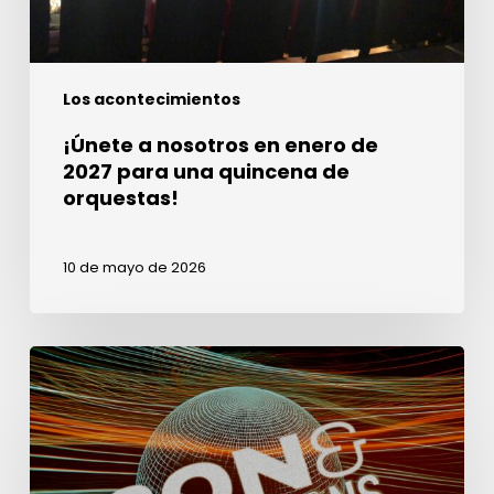
una
quincena
de
Los acontecimientos
orquestas!
¡Únete a nosotros en enero de
2027 para una quincena de
orquestas!
10 de mayo de 2026
Semana
del
Sonido
en
Lima,