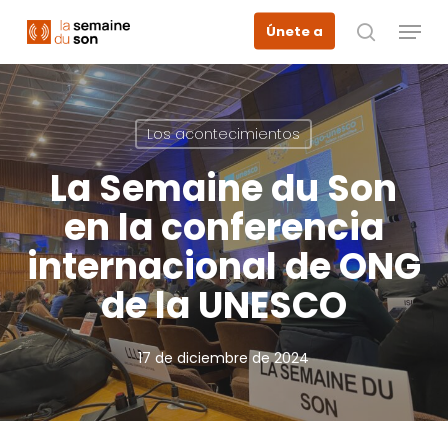
Skip
Menu
Únete a
to
busque en
main
content
Los acontecimientos
La Semaine du Son
en la conferencia
internacional de ONG
de la UNESCO
17 de diciembre de 2024