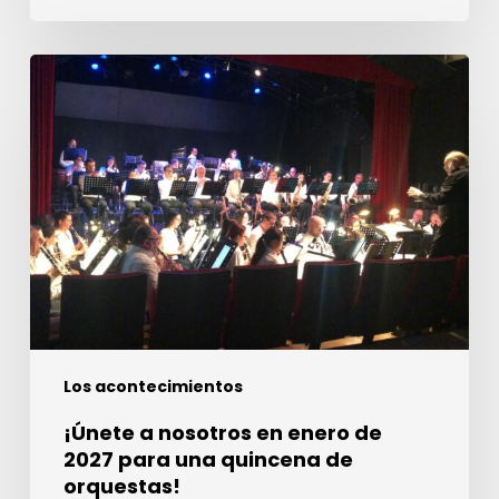
¡Únete
a
nosotros
en
enero
de
2027
para
una
quincena
de
Los acontecimientos
orquestas!
¡Únete a nosotros en enero de
2027 para una quincena de
orquestas!