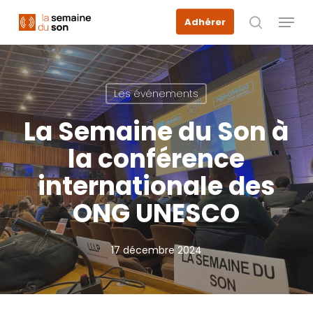
Skip
Menu
Adhérer
to
recherche
main
content
Les événements
La Semaine du Son à
la conférence
internationale des
ONG UNESCO
17 décembre 2024