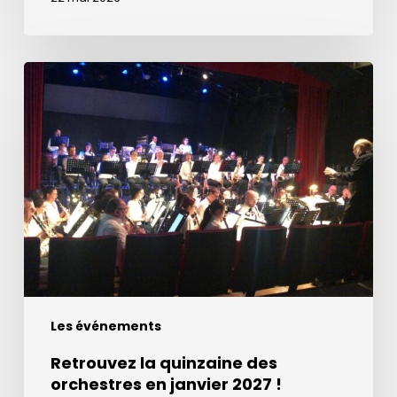
Retrouvez
la
quinzaine
des
orchestres
en
janvier
2027
!
Les événements
Retrouvez la quinzaine des
orchestres en janvier 2027 !