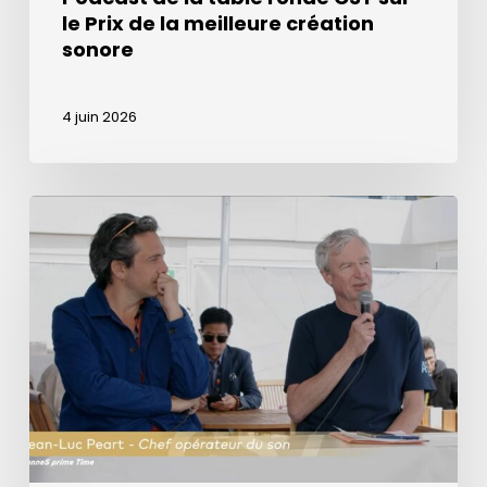
sonore
le Prix de la meilleure création
sonore
4 juin 2026
Prix
de
la
meilleure
création
sonore
dans
l’émission
de
la