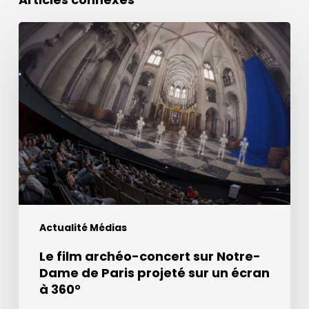
Le
film
archéo-
concert
sur
Notre-
Dame
de
Paris
projeté
sur
Actualité Médias
un
écran
Le film archéo-concert sur Notre-
à
Dame de Paris projeté sur un écran
360°
à 360°