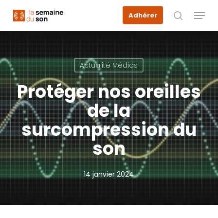
Skip
Menu
Adhérer
to
recherche
main
content
Actualité Médias
Protéger nos oreilles
de la
surcompression du
son
14 janvier 2024