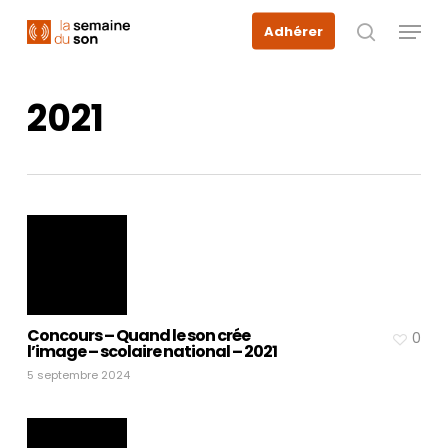
Skip
Menu
Adhérer
to
recherche
main
content
2021
Concours – Quand le son crée
0
l’image – scolaire national – 2021
5 septembre 2024