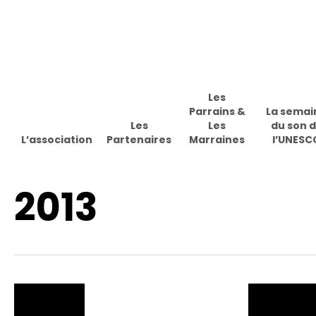
Skip
to
main
content
Les
Parrains &
La semai
Les
Les
du son 
L’association
Partenaires
Marraines
l’UNESC
Appuyez sur Enter pour effectuer une recherche ou sur ESC 
2013