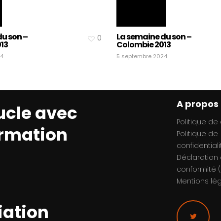
u son –
La semaine du son –
0
13
Colombie 2013
24
5 septembre 2024
A propos
ucle avec
Politique de
ormation
Politique de
confidentiali
Déclaration
conformité (
Mentions lé
iation