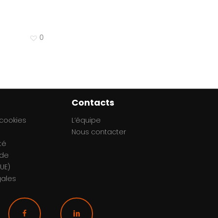
0
Contacts
 cookies
L’équipe
Nous contacter
té
 de
UE)
gales