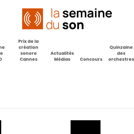
Prix de la
ne
création
Quinzaine
de
sonore
Actualités
des
O
Cannes
Médias
Concours
orchestres
pour fermer