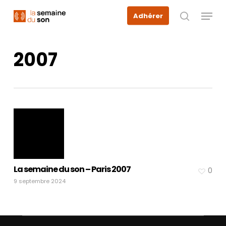
Skip
Menu
Adhérer
to
recherche
main
content
2007
La semaine du son – Paris 2007
0
9 septembre 2024