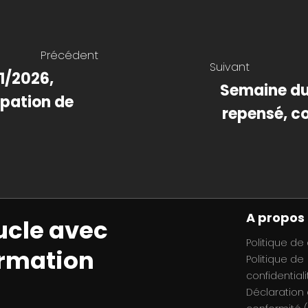
Précédent
Suivant
1/2026,
Semaine du 
urpation de
repensé, c
A propos
ucle avec
Politique de
ormation
Politique de
confidentiali
Déclaration