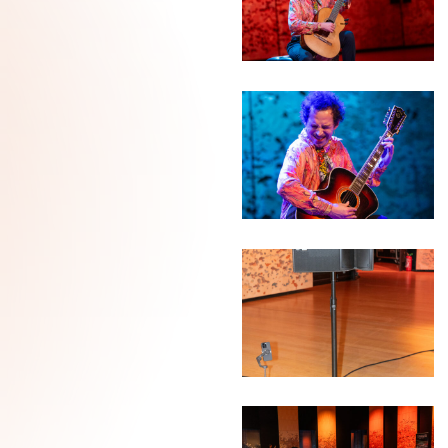
PH-
220126_0390_wb
JJW-
SdS-
PH-
220126_0397b_wb
JJW-
SdS-
PH-
220126-
3922_wb
JJW-