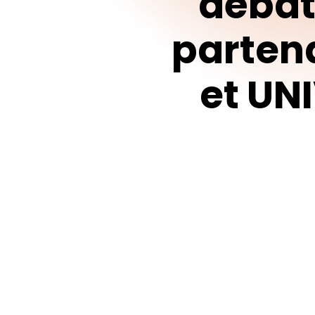
débat
parten
et
UN
Appuyez sur Enter pour effectuer une recherche ou sur ESC 