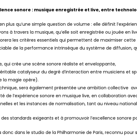
lence sonore : musique enregistrée et live, entre technolo
ien plus qu’une simple question de volume : elle définit l’expéri
ns à travers la musique, qu’elle soit enregistrée ou jouée en liv
orera les critères essentiels qui permettent de maximiser cette q
ociable de la performance intrinsèque du système de diffusion, 
ore, qui crée une scène sonore réaliste et enveloppante,
 véritable catalyseur du degré d’interaction entre musiciens et s
e la magie opère).
echnique, sera également présentée une ambition collective ave
ité de l’expérience sonore en musique live, en collaboration avec 
nelles et les instances de normalisation, tant au niveau national
ir des standards exigeants et à promouvoir l’excellence sonore po
 donc dans le studio de la Philharmonie de Paris, reconnu pour