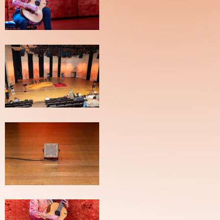
PH-
220126_0393_wb
JJW-
SdS-
PH-
220126-
3921_wb
JJW-
SdS-
PH-
220126-
3925_wb
JJW-