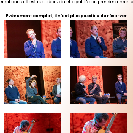
rnationaux. Il est aussi écrivain et a publié son premier roman e
Événement complet, il n’est plus possible de réserver
JJW-
JJW-
SdS-
SdS-
PH-
PH-
220126_0366_wb
220126_0367_wb
JJW-
JJW-
SdS-
SdS-
PH-
PH-
220126_0373_wb
220126_0383_wb
JJW-
JJW-
SdS-
SdS-