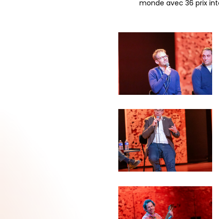
monde avec 36 prix inte
JJW-
SdS-
PH-
220126_0365_wb
JJW-
SdS-
PH-
220126_0371_wb
JJW-
SdS-