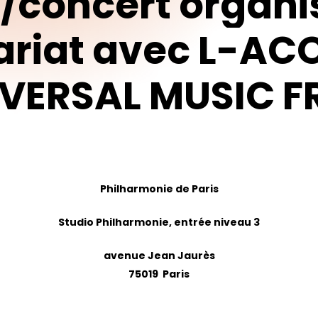
/concert
organi
ariat
avec
L-AC
IVERSAL
MUSIC
F
Philharmonie de Paris
pour fermer
Studio Philharmonie, entrée niveau 3
avenue Jean Jaurès
75019 Paris