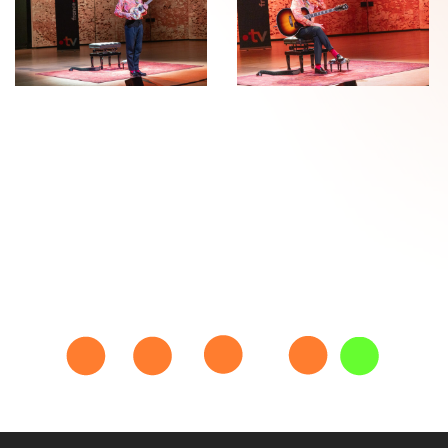
SdS-
SdS-
PH-
PH-
220126-
220126-
4000_wb
3992_wb