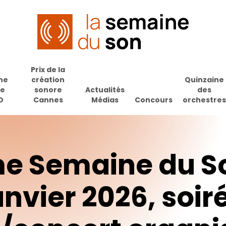
Prix de la
ne
création
Quinzaine
de
sonore
Actualités
des
O
Cannes
Médias
Concours
orchestres
me
Semaine
du
S
anvier
2026,
soir