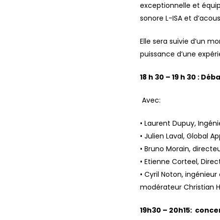
exceptionnelle et équip
sonore L-ISA et d’aco
Elle sera suivie d’un m
puissance d’une expéri
18 h 30 – 19 h 30 : Dé
Avec:
• Laurent Dupuy, Ingéni
• Julien Laval, Global 
• Bruno Morain, directe
• Etienne Corteel, Dire
• Cyril Noton, ingénieur
modérateur Christian 
19h30 – 20h15: conce