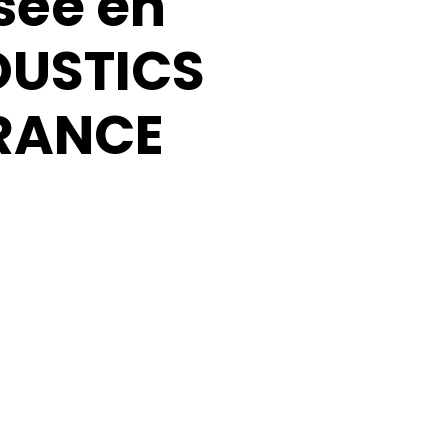
sée
en
OUSTICS
RANCE