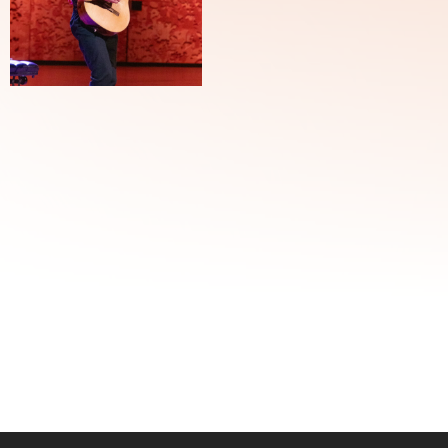
SdS-
PH-
220126-
3985b_wb