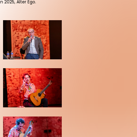
n 2025, Alter Ego.
JJW-
SdS-
PH-
220126_0369_wb
JJW-
SdS-
PH-
220126_0387_wb
JJW-
SdS-