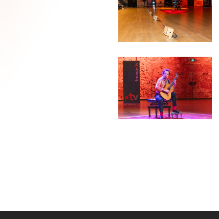
SdS-
PH-
220126-
3926_wb
JJW-
SdS-
PH-
220126-
3984b_wb