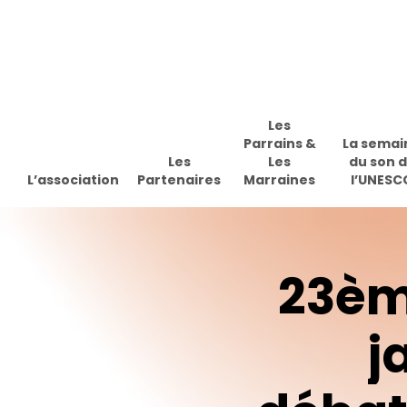
Skip
to
main
content
Les
Parrains &
La semai
Les
Les
du son 
L’association
Partenaires
Marraines
l’UNESC
23è
j