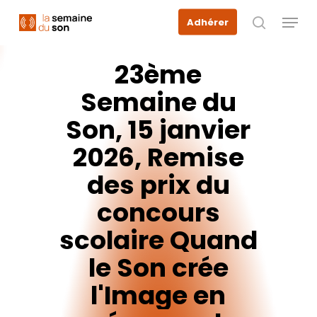
Skip
Menu
Adhérer
to
recherche
main
content
23ème
Semaine
du
Son,
15
janvier
2026,
Remise
des
prix
du
concours
scolaire
Quand
le
Son
crée
l'Image
en