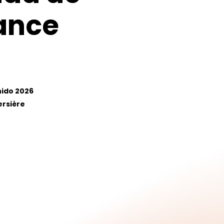
ance
nido 2026
ersière