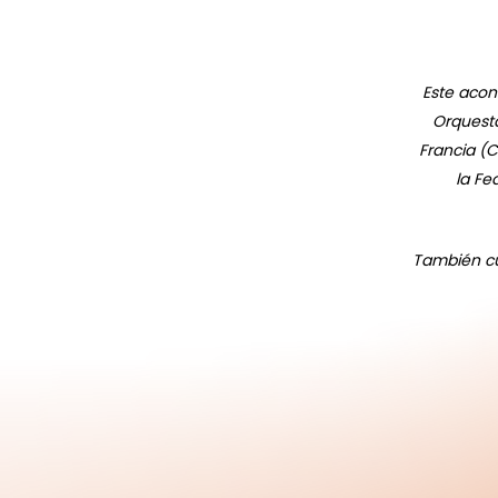
Este acon
Orquesta
Francia (C
la Fe
También cu