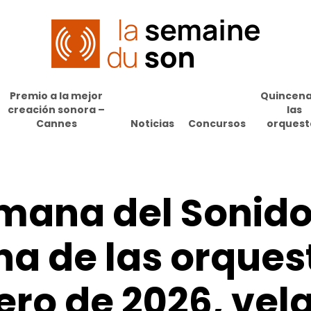
Premio a la mejor
Quincena
creación sonora –
las
Cannes
Noticias
Concursos
orquest
mana
del
Sonido
na
de
las
orquest
ero
de
2026,
vel