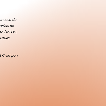
rancesa de
usical de
to (AFEEV),
actura
et Crampon,