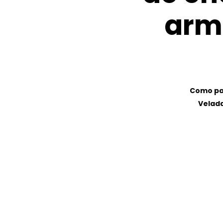
arm
Como par
Velada
Pulsa intro para buscar o ESC para cerrar