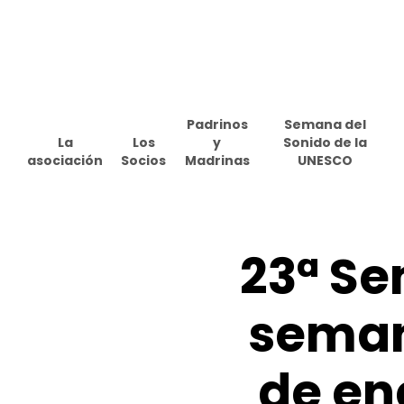
Skip
to
main
content
Padrinos
Semana del
La
Los
y
Sonido de la
asociación
Socios
Madrinas
UNESCO
23ª
Se
sema
de
en