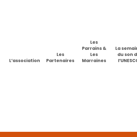
Skip
to
main
content
Les
Parrains &
La semai
Les
Les
du son 
L’association
Partenaires
Marraines
l’UNESC