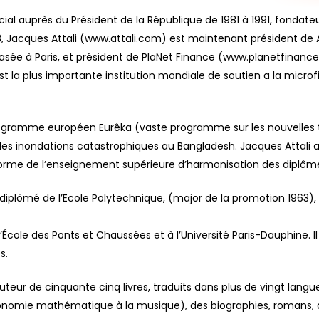
spécial auprès du Président de la République de 1981 à 1991, fond
 Jacques Attali (www.attali.com) est maintenant président de A&
sée à Paris, et président de PlaNet Finance (www.planetfinance.o
 la plus importante institution mondiale de soutien a la microfi
 programme européen Eurêka (vaste programme sur les nouvelles 
les inondations catastrophiques au Bangladesh. Jacques Attali a 
la réforme de l’enseignement supérieure d’harmonisation des diplô
plômé de l’Ecole Polytechnique, (major de la promotion 1963), de 
l’École des Ponts et Chaussées et à l’Université Paris-Dauphine. I
s.
’auteur de cinquante cinq livres, traduits dans plus de vingt langu
conomie mathématique à la musique), des biographies, romans, d