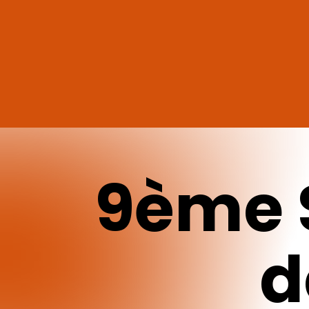
9ème
d
Appuyez sur Enter pour effectuer une recherche ou sur ESC 