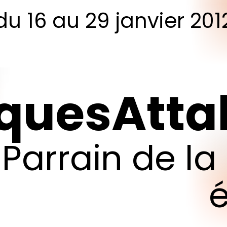
du
16
au
29
janvier
201
ques
Attal
Parrain
de
la
é