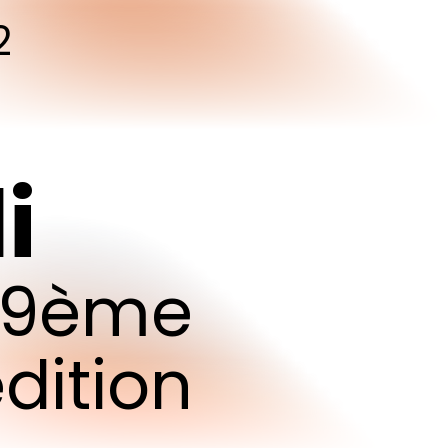
2
i
9ème
dition