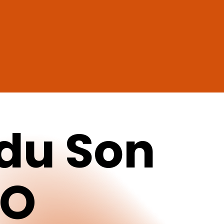
du
Son
CO