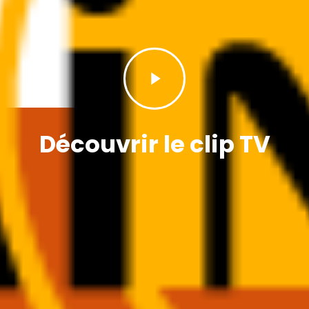
Play
Video
Découvrir le clip TV