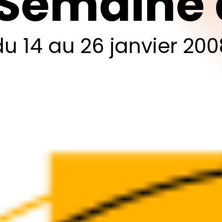
Semaine
du
14
au
26
janvier
200