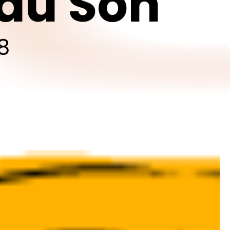
du
Son
8