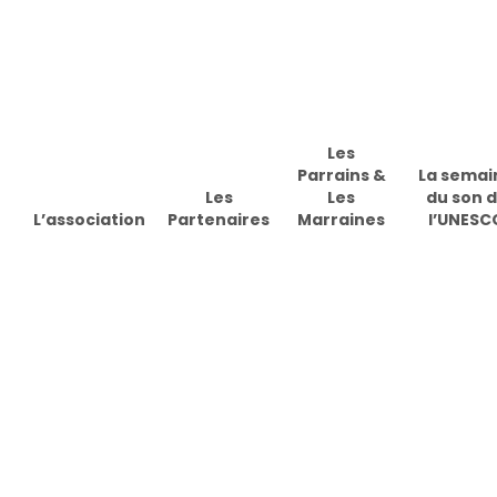
Skip
to
main
content
Les
Parrains &
La semai
Les
Les
du son 
L’association
Partenaires
Marraines
l’UNESC