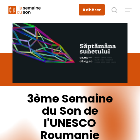
Skip
Menu
Adhérer
to
recherche
main
content
3ème
Semaine
du
Son
de
l'UNESCO
Roumanie