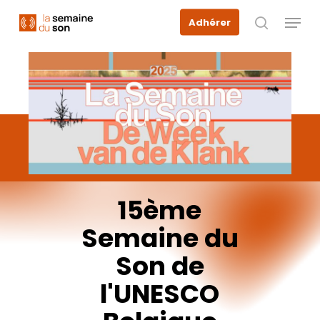
Skip
Menu
Adhérer
to
recherche
main
content
15ème
Semaine
du
Son
de
l'UNESCO